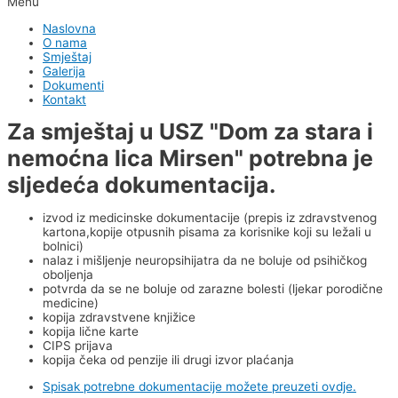
Menu
Naslovna
O nama
Smještaj
Galerija
Dokumenti
Kontakt
Za smještaj u USZ "Dom za stara i
nemoćna lica Mirsen" potrebna je
sljedeća dokumentacija.
izvod iz medicinske dokumentacije (prepis iz zdravstvenog
kartona,kopije otpusnih pisama za korisnike koji su ležali u
bolnici)
nalaz i mišljenje neuropsihijatra da ne boluje od psihičkog
oboljenja
potvrda da se ne boluje od zarazne bolesti (ljekar porodične
medicine)
kopija zdravstvene knjižice
kopija lične karte
CIPS prijava
kopija čeka od penzije ili drugi izvor plaćanja
Spisak potrebne dokumentacije možete preuzeti ovdje.